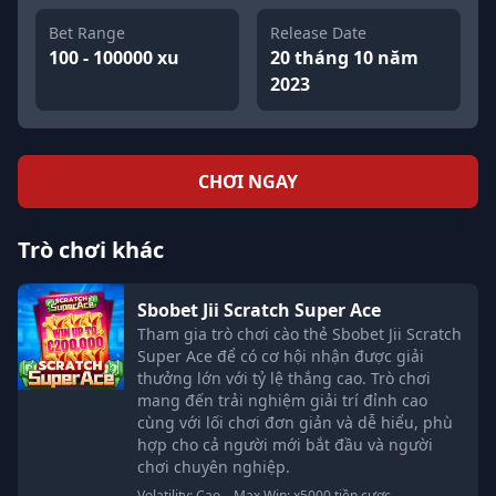
Bet Range
Release Date
100 - 100000 xu
20 tháng 10 năm
2023
CHƠI NGAY
Trò chơi khác
Sbobet Jii Scratch Super Ace
Tham gia trò chơi cào thẻ Sbobet Jii Scratch
Super Ace để có cơ hội nhận được giải
thưởng lớn với tỷ lệ thắng cao. Trò chơi
mang đến trải nghiệm giải trí đỉnh cao
cùng với lối chơi đơn giản và dễ hiểu, phù
hợp cho cả người mới bắt đầu và người
chơi chuyên nghiệp.
Volatility: Cao
Max Win: x5000 tiền cược