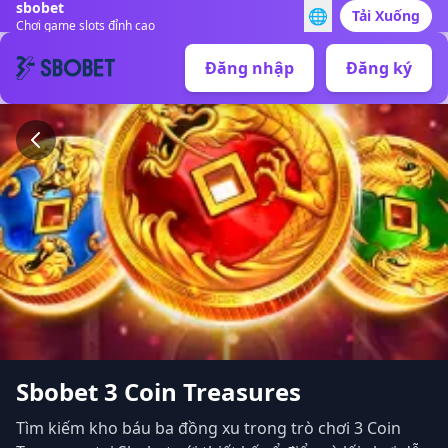
sbobet
🌐
Tải Xuống
Chơi game slots đỉnh cao
Đăng nhập
Đăng ký
Sbobet 3 Coin Treasures
Tìm kiếm kho báu ba đồng xu trong trò chơi 3 Coin